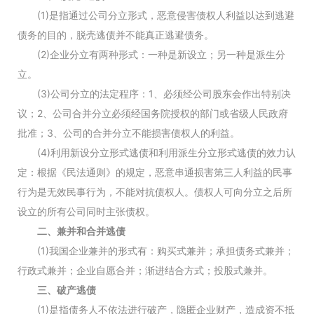
(1)是指通过公司分立形式，恶意侵害债权人利益以达到逃避
债务的目的，脱壳逃债并不能真正逃避债务。
(2)企业分立有两种形式：一种是新设立；另一种是派生分
立。
(3)公司分立的法定程序：1、必须经公司股东会作出特别决
议；2、公司合并分立必须经国务院授权的部门或省级人民政府
批准；3、公司的合并分立不能损害债权人的利益。
(4)利用新设分立形式逃债和利用派生分立形式逃债的效力认
定：根据《民法通则》的规定，恶意串通损害第三人利益的民事
行为是无效民事行为，不能对抗债权人。债权人可向分立之后所
设立的所有公司同时主张债权。
二、兼并和合并逃债
(1)我国企业兼并的形式有：购买式兼并；承担债务式兼并；
行政式兼并；企业自愿合并；渐进结合方式；投股式兼并。
三、破产逃债
(1)是指债务人不依法进行破产，隐匿企业财产，造成资不抵