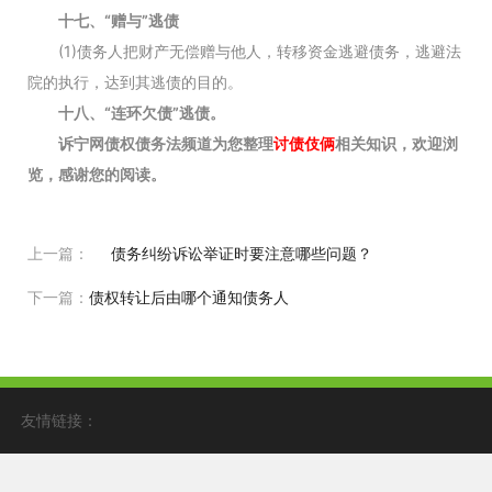
十七、“赠与”逃债
(1)债务人把财产无偿赠与他人，转移资金逃避债务，逃避法
院的执行，达到其逃债的目的。
十八、“连环欠债”逃债。
诉宁网债权债务法频道为您整理
讨债伎俩
相关知识，欢迎浏
览，感谢您的阅读。
上一篇：
债务纠纷诉讼举证时要注意哪些问题？
下一篇：
债权转让后由哪个通知债务人
友情链接：