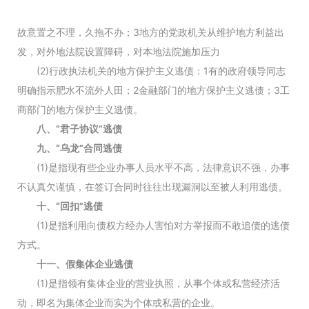
故意置之不理，久拖不办；3地方的党政机关从维护地方利益出
发，对外地法院设置障碍，对本地法院施加压力
(2)行政执法机关的地方保护主义逃债：1有的政府领导同志
明确指示肥水不流外人田；2金融部门的地方保护主义逃债；3工
商部门的地方保护主义逃债。
八、“君子协议”逃债
九、“乌龙”合同逃债
(1)是指现有些企业办事人员水平不高，法律意识不强，办事
不认真欠谨慎，在签订合同时往往出现漏洞以至被人利用逃债。
十、“回扣”逃债
(1)是指利用向债权方经办人害怕对方举报而不敢追债的逃债
方式。
十一、假集体企业逃债
(1)是指领有集体企业的营业执照，从事个体或私营经济活
动，即名为集体企业而实为个体或私营的企业。