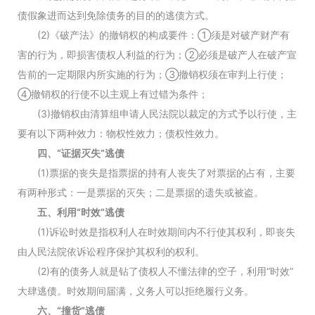
债假象进而达到免除债务的目的的逃债方式。
(2)《破产法》的撤销权的构成要件：①须是对破产财产有
害的行为，即损害债权人利益的行为；②必须是破产人在破产宣
告前的一定期限内所实施的行为；③撤销权须在审判上行使；
④撤销权的行使不以主观上有过错为条件；
(3)撤销权由清算组申请人民法院以裁定的方式予以行使，主
要有以下两种效力：物权性效力；债权性效力。
四、“证据灭失”逃债
(1)票据的丧失是指票据的持有人丧失了对票据的占有，主要
有两种形式：一是票据的灭失；二是票据的遗失或被盗。
五、利用“时效”逃债
(1)诉讼时效是指权利人在时效期间内不行使其权利，即丧失
由人民法院依诉讼程序保护其权利的权利。
(2)有的债务人就是钻了债权人不懂法律的空子，利用“时效”
大肆逃债。时效期间届满，义务人可以拒绝履行义务。
六、“撞货”逃债