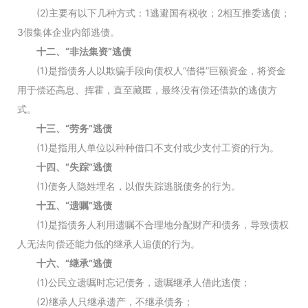
(2)主要有以下几种方式：1逃避国有税收；2相互推委逃债；
3假集体企业内部逃债。
十二、“非法集资”逃债
(1)是指债务人以欺骗手段向债权人“借得”巨额资金，将资金
用于偿还高息、挥霍，直至藏匿，最终没有偿还借款的逃债方
式。
十三、“劳务”逃债
(1)是指用人单位以种种借口不支付或少支付工资的行为。
十四、“失踪”逃债
(1)债务人隐姓埋名，以假失踪逃脱债务的行为。
十五、“遗嘱”逃债
(1)是指债务人利用遗嘱不合理地分配财产和债务，导致债权
人无法向偿还能力低的继承人追债的行为。
十六、“继承”逃债
(1)公民立遗嘱时忘记债务，遗嘱继承人借此逃债；
(2)继承人只继承遗产，不继承债务；