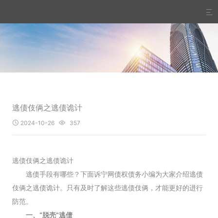

逃债伎俩之逃债诡计
2024-10-26
357


逃债伎俩之逃债诡计
逃债手段有哪些？下面诉宁网债权债务小编为大家介绍逃债
伎俩之逃债诡计。只有及时了解这些逃债伎俩，才能更好的进行
防范。
一、“脱壳”逃债